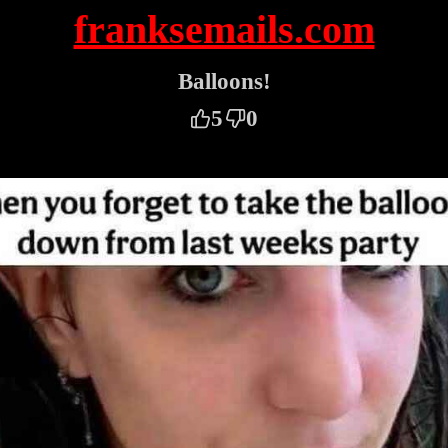
franksemails.com
Balloons!
5
0