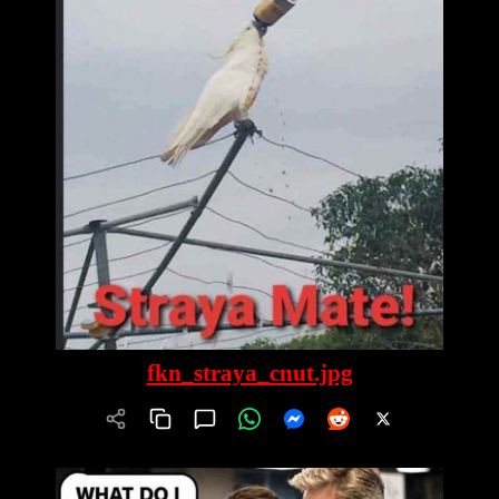
fkn_straya_cnut.jpg