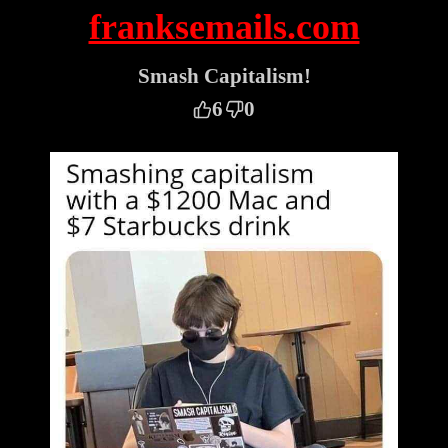
franksemails.com
Smash Capitalism!
6
0