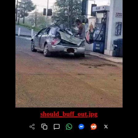
should_buff_out.jpg