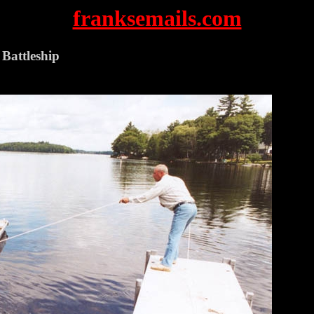
franksemails.com
 Battleship