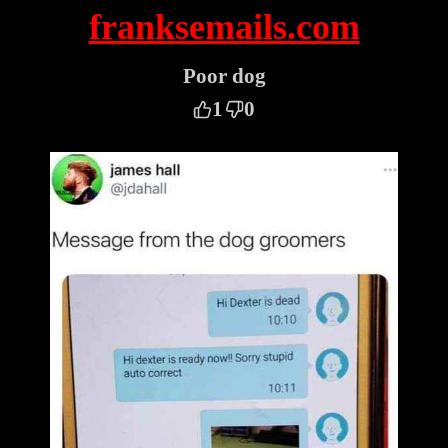
franksemails.com
Poor dog
1
0