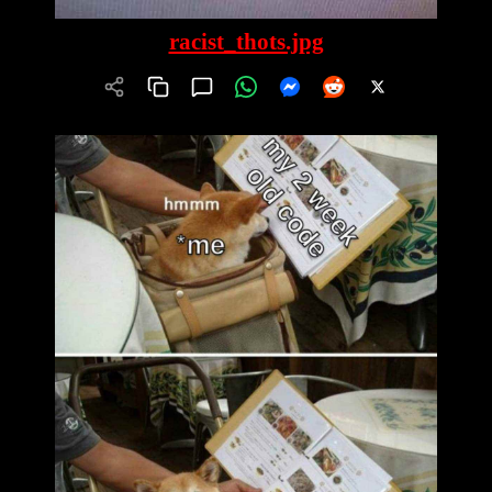
racist_thots.jpg