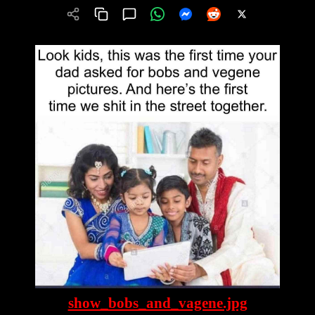
show_bobs_and_vagene.jpg