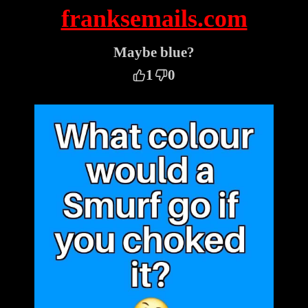
franksemails.com
Maybe blue?
1
0