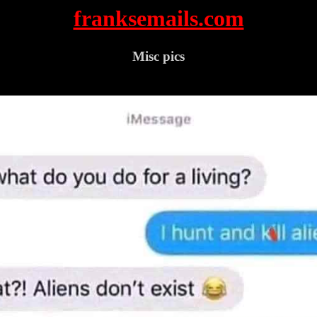
franksemails.com
Misc pics