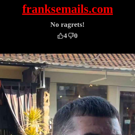
franksemails.com
No ragrets!
4
0