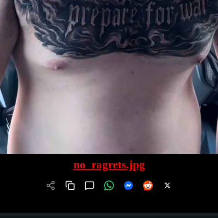
no_ragrets.jpg